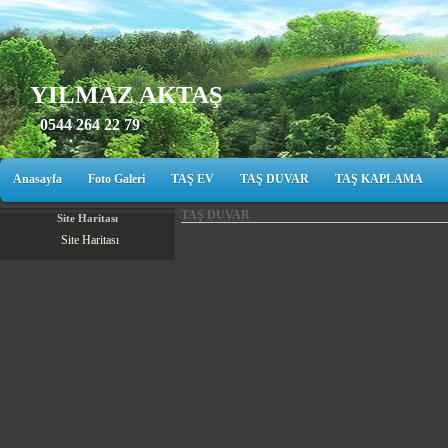
YILMAZ AKTAŞ
0544 264 22 79
Anasayfa
Foto Galeri
TAŞ EV
TAŞ DUVAR
TAŞ KAPLAMA
TAŞ DUVAR
Site Haritası
Site Haritası